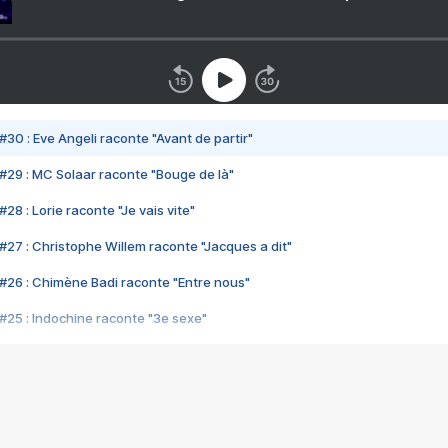
#30 : Eve Angeli raconte "Avant de partir"
#29 : MC Solaar raconte "Bouge de là"
28 : Lorie raconte "Je vais vite"
#27 : Christophe Willem raconte "Jacques a dit"
#26 : Chimène Badi raconte "Entre nous"
#25 : Indochine raconte "3e sexe"
#24 : Zaho raconte "C'est chelou"
#23 : Patrick Bruel raconte "Au café des délices"
#22 : Kyo raconte "Le chemin"