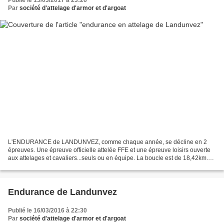
Publié le 15/03/2017 à 23:26
Par
société d'attelage d'armor et d'argoat
L'ENDURANCE de LANDUNVEZ, comme chaque année, se décline en 2
épreuves. Une épreuve officielle attelée FFE et une épreuve loisirs ouverte
aux attelages et cavaliers...seuls ou en équipe. La boucle est de 18,42km.
Inscription par internet (pour l'officiel)...
Endurance de Landunvez
Publié le 16/03/2016 à 22:30
Par
société d'attelage d'armor et d'argoat