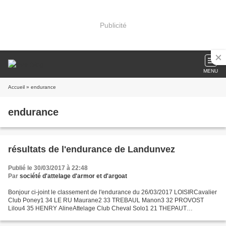
Publicité
MENU
Accueil
» endurance
endurance
résultats de l'endurance de Landunvez
Publié le 30/03/2017 à 22:48
Par
société d'attelage d'armor et d'argoat
Bonjour ci-joint le classement de l'endurance du 26/03/2017 LOISIRCavalier
Club Poney1 34 LE RU Maurane2 33 TREBAUL Manon3 32 PROVOST
Lilou4 35 HENRY AlineAttelage Club Cheval Solo1 21 THEPAUT
TugdualAttelage Club Cheval paire1 17 GUILMIN ElisabethAttelage...