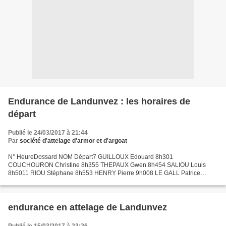
Endurance de Landunvez : les horaires de
départ
Publié le 24/03/2017 à 21:44
Par
société d'attelage d'armor et d'argoat
N° HeureDossard NOM Départ7 GUILLOUX Edouard 8h301
COUCHOURON Christine 8h355 THEPAUX Gwen 8h454 SALIOU Louis
8h5011 RIOU Stéphane 8h553 HENRY Pierre 9h008 LE GALL Patrice
9h0510 HERCHUEE Jean-Louis 9h1015 ROBIN Jean-Paul 9h1516
CALVEZ Anne 9h2017 GUILMIN...
endurance en attelage de Landunvez