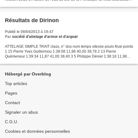
avoir plus de détails , reportez...
Résultats de Dirinon
Publié le 08/04/2013 à 19:47
Par
société d'attelage d'armor et d'argoat
ATTELAGE SIMPLE TRAIT class, n° dos nom temps vitesse pouls final points
1 15 Pierre Yves Guillermou 1:38:08 11,96 40,00 39,78 2 13 Pierre
Quémeneur 1:39:34 11,87 41,00 38,40 3 5 Philippe Déniel 1:38:18 11,98
50,00 31,90 4 6 Swan Sevellec 1:39:33 11,87...
Hébergé par Overblog
Top articles
Pages
Contact
Signaler un abus
C.G.U.
Cookies et données personnelles