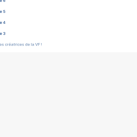
e 6
e 5
e 4
e 3
s créatrices de la VF !
e 2
e 1
e Mektoub My Love arrive enfin ! Rencontre avec Shaïn Boumedine et Sal
i : après Toni en famille
elle réalise le bouleversant Dites lui que je l'aime
ais ! Rencontre autour de Vie privée de Rebecca Zlotowski
 de Marguerite, Grave... Rencontre avec Ella Rumpf
 Les Rêveurs, un film intime sur la santé mentale